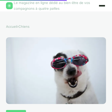
Le magazine en ligne dédié au bien-être de vos
compagnons à quatre pattes
Accueil
›
Chiens