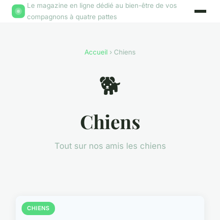
Le magazine en ligne dédié au bien-être de vos
compagnons à quatre pattes
Accueil
› Chiens
🐕
Chiens
Tout sur nos amis les chiens
CHIENS