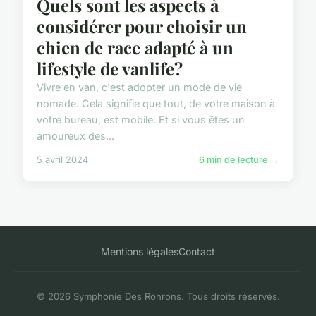
Quels sont les aspects à
considérer pour choisir un
chien de race adapté à un
lifestyle de vanlife?
Vivre en van, c'est adopter un mode de vie
nomade. Cela signifie que tout, de votre maison à
votre bureau, est mobile. Et si vous êtes un
amoureux des...
5 avril 2024
6 min de lecture →
Mentions légales
Contact
© 2026 Symphonie Des Ronrons. Tous droits réservés.