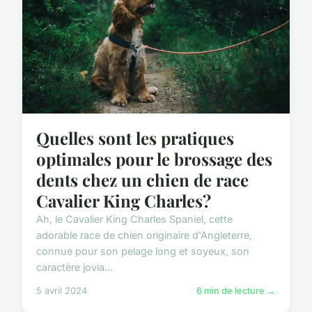
Quelles sont les pratiques
optimales pour le brossage des
dents chez un chien de race
Cavalier King Charles?
Ah, le Cavalier King Charles Spaniel, cette
adorable race de chien originaire d'Angleterre,
connue pour son pelage long et soyeux, son
caractère jovia...
5 avril 2024
6 min de lecture →