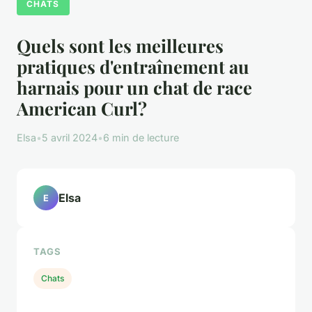
CHATS
Quels sont les meilleures
pratiques d'entraînement au
harnais pour un chat de race
American Curl?
Elsa
•
5 avril 2024
•
6 min de lecture
Elsa
E
TAGS
Chats